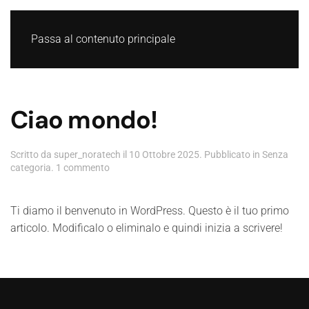
Passa al contenuto principale
Ciao mondo!
Scritto da
super_noratech
il
10 Ottobre 2025
. Pubblicato in
Senza
su
categoria
.
1 commento
Ciao
mondo!
Ti diamo il benvenuto in WordPress. Questo è il tuo primo
articolo. Modificalo o eliminalo e quindi inizia a scrivere!