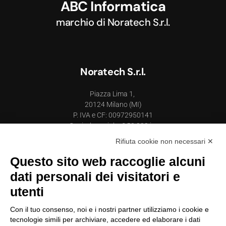
ABC Informatica
marchio di
Noratech S.r.l.
Noratech S.r.l.
Piazza Lima 1,
20124 Milano (MI)
P. IVA e CF: 00972950141
Capitale sociale: € 50.000 i.v.
Numero REA MI-2725772
Rifiuta cookie non necessari ✕
Questo sito web raccoglie alcuni
Sede operativa
dati personali dei visitatori e
Via Postioma, 68 - cap 31020 - Villorba (TV)
utenti
presso il Treviso Nord Business Center
Con il tuo consenso, noi e i nostri partner utilizziamo i cookie e
Vedi su Maps
tecnologie simili per archiviare, accedere ed elaborare i dati